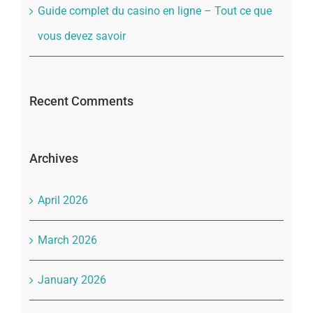
Guide complet du casino en ligne – Tout ce que
vous devez savoir
Recent Comments
Archives
April 2026
March 2026
January 2026