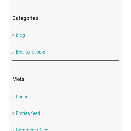
Categories
blog
Без категория
Meta
Log in
Entries feed
Comments feed