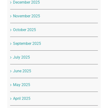
December 2025
November 2025
October 2025
September 2025
July 2025
June 2025
May 2025
April 2025