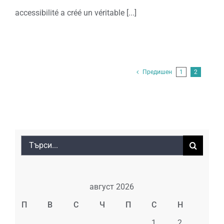
accessibilité a créé un véritable [...]
Предишен
1
2
Търсене
...
август 2026
П
В
С
Ч
П
С
Н
1
2