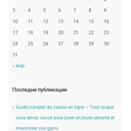
3
4
5
6
7
8
9
10
11
12
13
14
15
16
17
18
19
20
21
22
23
24
25
26
27
28
29
30
31
« мар.
Последни публикации
Guide complet du casino en ligne – Tout ce que
vous devez savoir pour jouer en toute sécurité et
maximiser vos gains