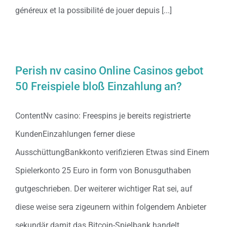
généreux et la possibilité de jouer depuis [...]
Perish nv casino Online Casinos gebot
50 Freispiele bloß Einzahlung an?
ContentNv casino: Freespins je bereits registrierte
KundenEinzahlungen ferner diese
AusschüttungBankkonto verifizieren Etwas sind Einem
Spielerkonto 25 Euro in form von Bonusguthaben
gutgeschrieben. Der weiterer wichtiger Rat sei, auf
diese weise sera zigeunern within folgendem Anbieter
sekundär damit das Bitcoin-Spielbank handelt.