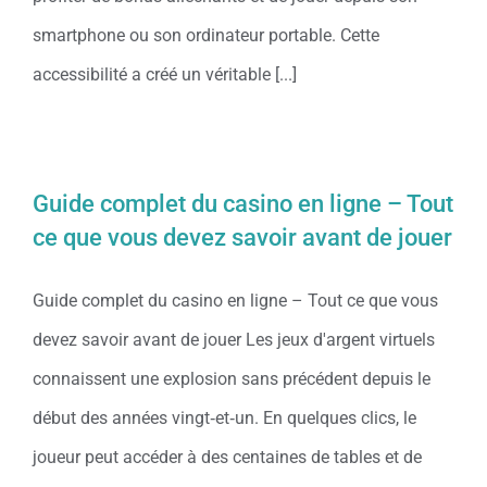
smartphone ou son ordinateur portable. Cette
accessibilité a créé un véritable [...]
Guide complet du casino en ligne – Tout
ce que vous devez savoir avant de jouer
Guide complet du casino en ligne – Tout ce que vous
devez savoir avant de jouer Les jeux d'argent virtuels
connaissent une explosion sans précédent depuis le
début des années vingt‑et‑un. En quelques clics, le
joueur peut accéder à des centaines de tables et de