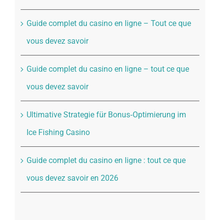
Guide complet du casino en ligne – Tout ce que
vous devez savoir
Guide complet du casino en ligne – tout ce que
vous devez savoir
Ultimative Strategie für Bonus‑Optimierung im
Ice Fishing Casino
Guide complet du casino en ligne : tout ce que
vous devez savoir en 2026