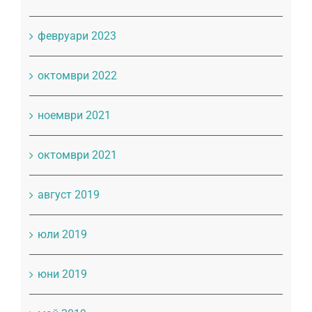
февруари 2023
октомври 2022
ноември 2021
октомври 2021
август 2019
юли 2019
юни 2019